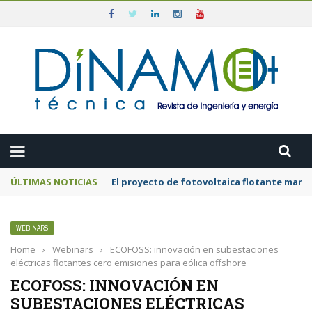
ÚLTIMAS NOTICIAS
El proyecto de fotovoltaica flotante mar
WEBINARS
Home
›
Webinars
›
ECOFOSS: innovación en subestaciones
eléctricas flotantes cero emisiones para eólica offshore
ECOFOSS: INNOVACIÓN EN
SUBESTACIONES ELÉCTRICAS