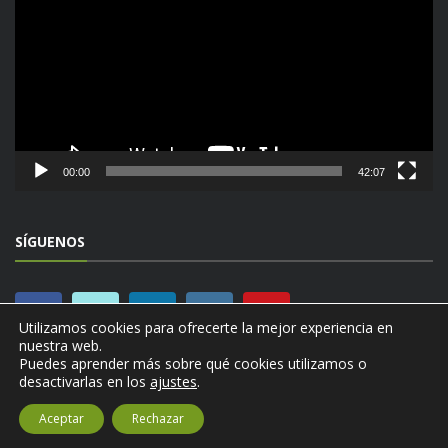
vídeo
00:00
42:07
SÍGUENOS
Utilizamos cookies para ofrecerte la mejor experiencia en
nuestra web.
Puedes aprender más sobre qué cookies utilizamos o
desactivarlas en los
ajustes
.
Aceptar
Rechazar
© Copyright DÍNAMO TÉCNICA. Todos los derechos reservados.