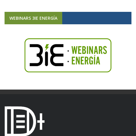
WEBINARS 3IE ENERGÍA