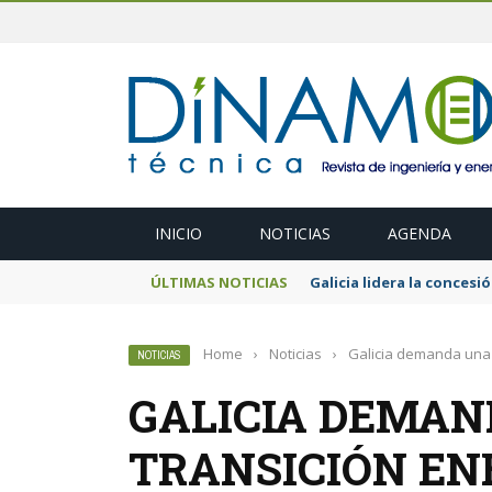
INICIO
NOTICIAS
AGENDA
ÚLTIMAS NOTICIAS
El MITECO prepara una s
Home
›
Noticias
›
Galicia demanda una t
NOTICIAS
GALICIA DEMAN
TRANSICIÓN EN