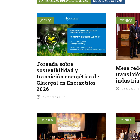
ARTÍCULOS RELACIONADOS
MÁS DEL AUTOR
AGENDA
EVENTOS
Jornada sobre
Mesa red
sostenibilidad y
transició
transición energética de
industri
Cluergal en Enerxétika
2026
05/02/2019
15/03/2026
EVENTOS
EVENTOS