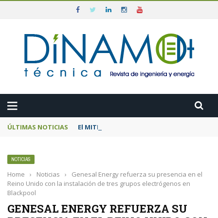
ÚLTIMAS NOTICIAS
El MITECO prepara una subasta de 600 MW d
NOTICIAS
Home
›
Noticias
›
Genesal Energy refuerza su presencia en el
Reino Unido con la instalación de tres grupos electrógenos en
Blackpool
GENESAL ENERGY REFUERZA SU