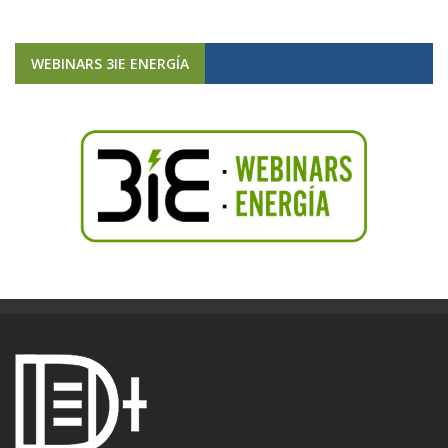
WEBINARS 3IE ENERGÍA