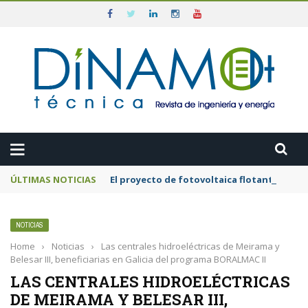
ÚLTIMAS NOTICIAS
El proyecto de fotovoltaica flotante mar
NOTICIAS
Home
›
Noticias
›
Las centrales hidroeléctricas de Meirama y
Belesar III, beneficiarias en Galicia del programa BORALMAC II
LAS CENTRALES HIDROELÉCTRICAS
DE MEIRAMA Y BELESAR III,