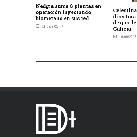
Nedgia suma 8 plantas en
Celestin
operación inyectando
directora
biometano en sus red
de gas d
11/02/2025
Galicia
19/09/2018