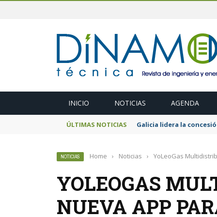
INICIO
NOTICIAS
AGENDA
ÚLTIMAS NOTICIAS
El MITECO prepara una s
Home
›
Noticias
›
YoLeoGas Multidistri
NOTICIAS
YOLEOGAS MULT
NUEVA APP PAR