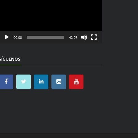
00:00
42:07
SÍGUENOS