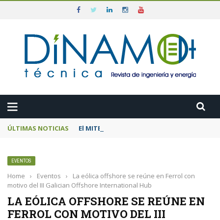
ÚLTIMAS NOTICIAS
El MITECO prepara una subasta de 600 MW d
EVENTOS
Home
›
Eventos
›
La eólica offshore se reúne en Ferrol con
motivo del III Galician Offshore International Hub
LA EÓLICA OFFSHORE SE REÚNE EN
FERROL CON MOTIVO DEL III