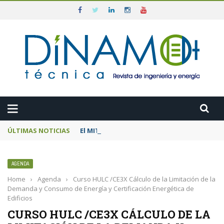
ÚLTIMAS NOTICIAS
El MITECO prepara una subasta de 600 MW d
AGENDA
Home
›
Agenda
›
Curso HULC /CE3X Cálculo de la Limitación de la
Demanda y Consumo de Energía y Certificación Energética de
Edificios
CURSO HULC /CE3X CÁLCULO DE LA