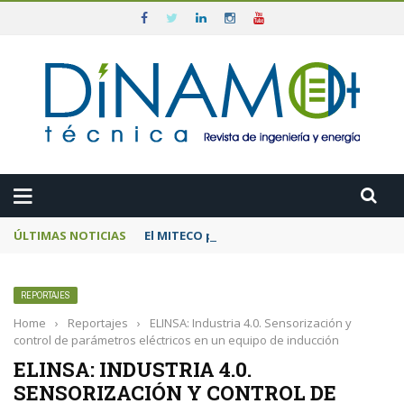
ÚLTIMAS NOTICIAS
El MITECO prepara una subasta de 600 MW d
REPORTAJES
Home
›
Reportajes
›
ELINSA: Industria 4.0. Sensorización y
control de parámetros eléctricos en un equipo de inducción
ELINSA: INDUSTRIA 4.0.
SENSORIZACIÓN Y CONTROL DE