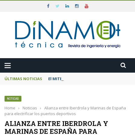
ÚLTIMAS NOTICIAS
El MITECO prepara una subasta de 600 MW d
NOTICIAS
Home
›
Noticias
›
Alianza entre Iberdrola y Marinas de España
para electrificar los puertos deportivos
ALIANZA ENTRE IBERDROLA Y
MARINAS DE ESPAÑA PARA