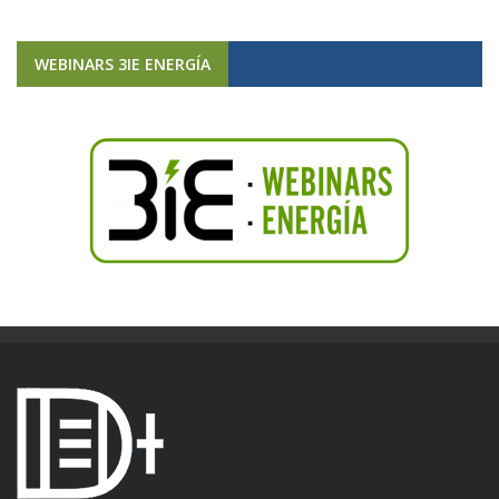
WEBINARS 3IE ENERGÍA